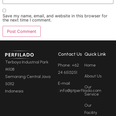
Save my name, email, and website in this browser for
the next time I comment.
Contact Us
Quick Link
Terboyo Industrial Park
Phone: +62
Home
M108
24 6513251
About Us
Semarang Central Java
E-mail
50112
Our
: info@ptperfilado.com
Indonesia
Service
Our
Facility