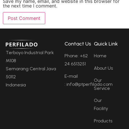
Save my name, email, and website in this browser for
the next time I comment.
Contact Us
Quick Link
Terboyo Industrial Park
Phone: +62
Home
M108
24 6513251
About Us
Semarang Central Java
E-mail
50112
Our
: info@ptperfilado.com
Indonesia
Service
Our
Facility
Products