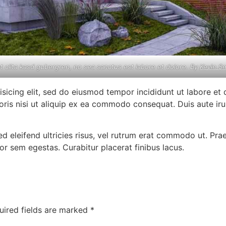
t clita kasd gubergren, no sea sanctus est labore et dolore. By
Kevin S
isicing elit, sed do eiusmod tempor incididunt ut labore et
oris nisi ut aliquip ex ea commodo consequat. Duis aute ir
ed eleifend ultricies risus, vel rutrum erat commodo ut. Pr
r sem egestas. Curabitur placerat finibus lacus.
uired fields are marked
*