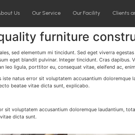
About Us
Our Service
Our Facility
Clients a
uality furniture constr
ales, sed elementum mi tincidunt. Sed eget viverra egestas
psum eget blandit pulvinar. Integer tincidunt. Cras dapibu
n leo ligula, porttitor eu, consequat vitae, eleifend ac, enim
is iste natus error sit voluptatem accusantium doloremque 
tecto beatae vitae dicta sunt, explicabo.
rror sit voluptatem accusantium doloremque laudantium, tot
vitae dicta sunt.