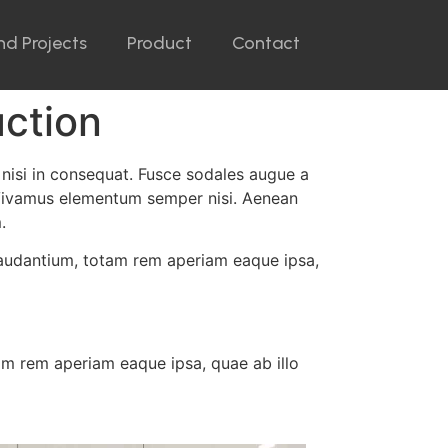
nd Projects
Product
Contact
uction
 nisi in consequat. Fusce sodales augue a
s. Vivamus elementum semper nisi. Aenean
.
laudantium, totam rem aperiam eaque ipsa,
am rem aperiam eaque ipsa, quae ab illo