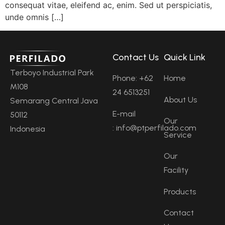
consequat vitae, eleifend ac, enim. Sed ut perspiciatis,
unde omnis […]
Contact Us
Quick Link
Terboyo Industrial Park
Phone: +62
Home
M108
24 6513251
About Us
Semarang Central Java
E-mail
50112
Our
: info@ptperfilado.com
Indonesia
Service
Our
Facility
Products
Contact