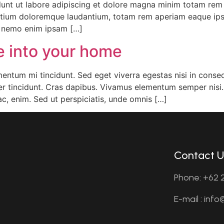
dunt ut labore adipiscing et dolore magna minim totam rem is
ntium doloremque laudantium, totam rem aperiam eaque ipsa, 
o. nemo enim ipsam […]
le into your home
mentum mi tincidunt. Sed eget viverra egestas nisi in cons
eger tincidunt. Cras dapibus. Vivamus elementum semper nisi
 ac, enim. Sed ut perspiciatis, unde omnis […]
Contact U
Phone: +62 2
E-mail : inf