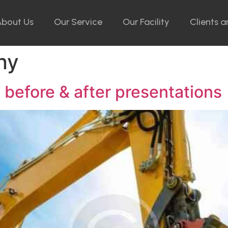
About Us
Our Service
Our Facility
Clients a
ny
 before & after presentations