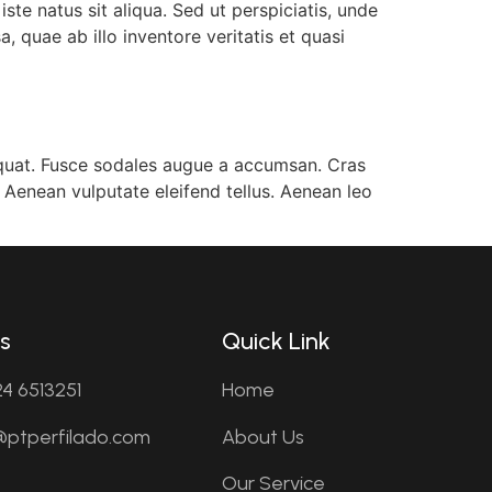
te natus sit aliqua. Sed ut perspiciatis, unde
quae ab illo inventore veritatis et quasi
equat. Fusce sodales augue a accumsan. Cras
. Aenean vulputate eleifend tellus. Aenean leo
s
Quick Link
4 6513251
Home
o@ptperfilado.com
About Us
Our Service