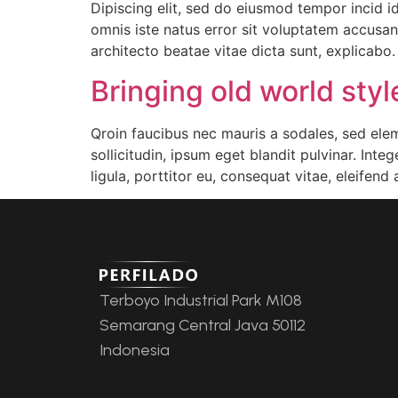
Dipiscing elit, sed do eiusmod tempor incid i
omnis iste natus error sit voluptatem accusa
architecto beatae vitae dicta sunt, explicab
Bringing old world sty
Qroin faucibus nec mauris a sodales, sed ele
sollicitudin, ipsum eget blandit pulvinar. Int
ligula, porttitor eu, consequat vitae, eleifend
Terboyo Industrial Park M108
Semarang Central Java 50112
Indonesia